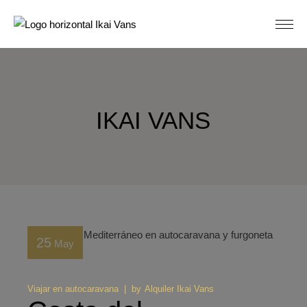
Skip
to
the
content
IKAI VANS
25
May
Viajar en autocaravana
by
Alquiler Ikai Vans